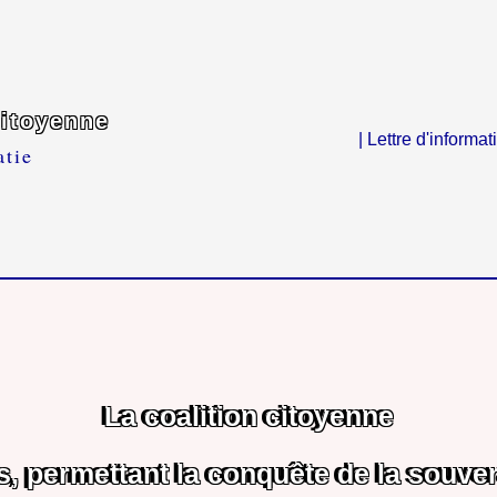
citoyenne
| Lettre d'informat
atie
La coalition citoyenne
us, permettant la conquête de la souver