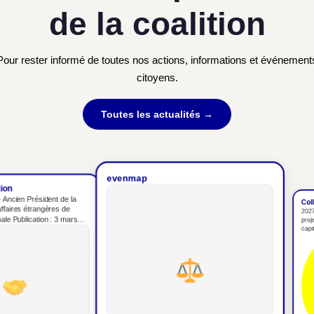
de la coalition
Pour rester informé de toutes nos actions, informations et événement
citoyens.
Toutes les actualités →
evenmap
Collect
ien Président de la
2027 Ma 
res étrangères de
projet de 
Publication : 3 mars
capital en
la dominat