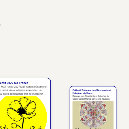
s
if 2027 Ma France
France 2027 Ma France présente un
loi visant à limiter le transfert de
Collectif Réseaux des Résistants et
tre générations afin de mettre fin à
Coluches du Coeur
Réseaux des Résistants et Coluches du
ion oligarchique....
Coeur Collectif fondé par Michel Touzard.