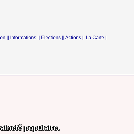
ion |
| Informations |
| Elections |
| Actions |
| La Carte |
aineté populaire.