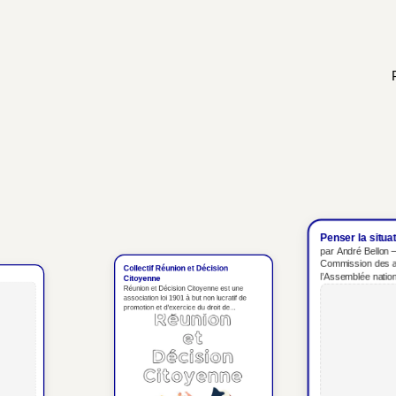
Penser la situation
par André Bellon – Anc
Commission des affai
Collectif Réunion et Décision
l’Assemblée nationale 
Citoyenne
2026 Une...
Réunion et Décision Citoyenne est une
association loi 1901 à but non lucratif de
promotion et d’exercice du droit de...