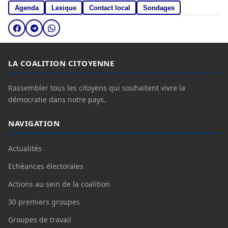
Agenda
Lexique
Contact local
Sondages
LA COALITION CITOYENNE
Rassembler tous les citoyens qui souhaitent vivre la
démocratie dans notre pays.
NAVIGATION
Actualités
Echéances électorales
Actions au sein de la coalition
30 premiers groupes
Groupes de travail