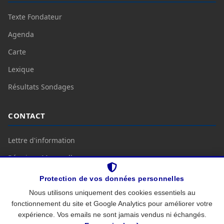
Texte Fondateur
Agenda
Carte
Lexique
Résultats Sondages
CONTACT
Lettre d'information
Réunions Mensuelles
Nous Contacter
Protection de vos données personnelles
Nous utilisons uniquement des cookies essentiels au
fonctionnement du site et Google Analytics pour améliorer votre
Mentions légales
Protection des données
expérience. Vos emails ne sont jamais vendus ni échangés.
© 2026
CC BY-SA 4.0
—
coalition-citoyenne.fr