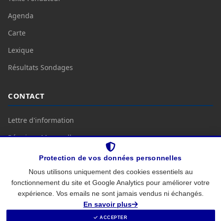
Agenda
Carte
Lexique
Résultats Sondages
CONTACT
Lettre d'information
Réunions Mensuelles
Nous Contacter
Protection de vos données personnelles
Nous utilisons uniquement des cookies essentiels au
fonctionnement du site et Google Analytics pour améliorer votre
Mentions légales
Protection des données
expérience. Vos emails ne sont jamais vendus ni échangés.
© 2026
CC BY-SA 4.0
—
coalition-citoyenne.fr
En savoir plus
Propulsé par Pascal Lebreton
ACCEPTER