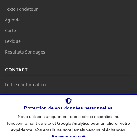
Texte Fondateur
Agenda
Carte
Lexique
Résultats Sondages
CONTACT
Lettre d'information
Réunions Mensuelles
Nous Contacter
Protection de vos données personnelles
Nous utilisons uniquement des cookies essentiels au
fonctionnement du site et Google Analytics pour améliorer votre
Mentions légales
Protection des données
expérience. Vos emails ne sont jamais vendus ni échangés.
© 2026
CC BY-SA 4.0
—
coalition-citoyenne.fr
En savoir plus