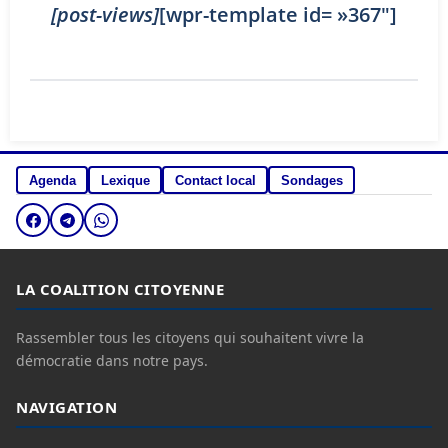
[post-views]
[wpr-template id= »367″]
Agenda
Lexique
Contact local
Sondages
LA COALITION CITOYENNE
Rassembler tous les citoyens qui souhaitent vivre la
démocratie dans notre pays.
NAVIGATION