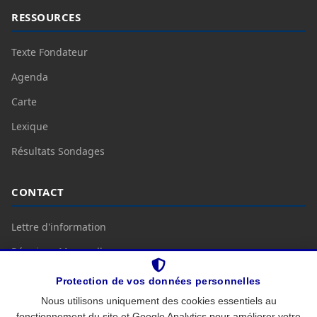
RESSOURCES
Texte Fondateur
Agenda
Carte
Lexique
Résultats Sondages
CONTACT
Lettre d'information
Réunions Mensuelles
Nous Contacter
Protection de vos données personnelles
Nous utilisons uniquement des cookies essentiels au
fonctionnement du site et Google Analytics pour améliorer votre