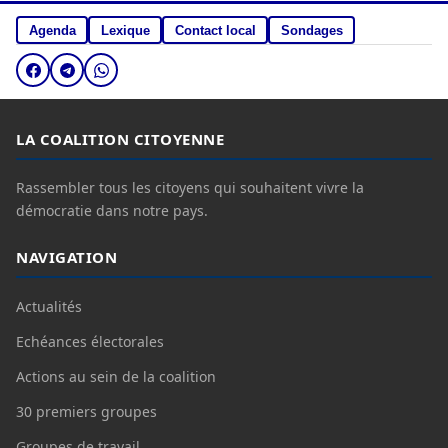
Agenda
Lexique
Contact local
Sondages
LA COALITION CITOYENNE
Rassembler tous les citoyens qui souhaitent vivre la
démocratie dans notre pays.
NAVIGATION
Actualités
Echéances électorales
Actions au sein de la coalition
30 premiers groupes
Groupes de travail