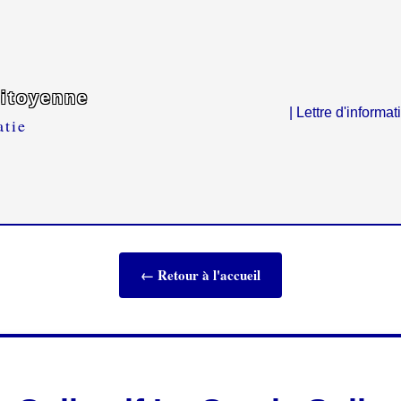
citoyenne
| Lettre d'informat
atie
← Retour à l'accueil