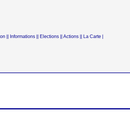
ion |
| Informations |
| Elections |
| Actions |
| La Carte |