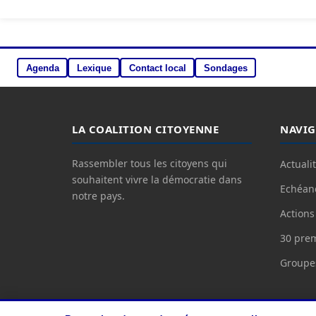
Agenda
Lexique
Contact local
Sondages
LA COALITION CITOYENNE
NAVIG
Rassembler tous les citoyens qui
Actuali
souhaitent vivre la démocratie dans
Echéanc
notre pays.
Actions
30 pre
Groupes