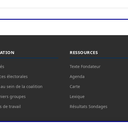
ATION
RESSOURCES
tés
Texte Fondateur
es électorales
Agenda
 au sein de la coalition
Carte
miers groupes
Lexique
 de travail
Résultats Sondages